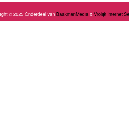
ight © 2023 Onderdeel van
BaakmanMedia
&
Vrolijk Internet S