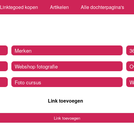
Linktegoed kopen
Artikelen
Alle dochterpagina's
Merken
3
Webshop fotografie
O
Foto cursus
W
Link toevoegen
Link toevoegen